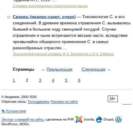
Словарь иностранных слов русского языка
Свинец (медико-санит. очерк)
— Токсикология С. и его
20
соединений. В древние времена отравления С. вызывались
бывшей в большом ходу свинцовой посудой. Случаи
отравления и ныне встречаются весьма часто, вследствие
чрезвычайно обширного применения С. в самых
разнообразных отраслях …
Энциклопедический словарь Ф.А. Брокгауза и И.А. Ефрона
Страницы
←
Предыдущая
Следующая
→
1
2
3
4
5
6
© Академик, 2000-2026
18+
Обратная связь:
Техподдержка
,
Реклама на сайте
👣 Путешествия
Экспорт словарей на сайты
, сделанные на PHP,
Joomla,
Drupal,
WordPress, MODx.