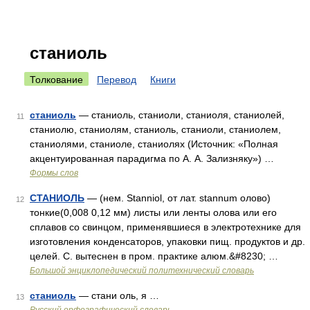
станиоль
Толкование
Перевод
Книги
станиоль
— станиоль, станиоли, станиоля, станиолей,
11
станиолю, станиолям, станиоль, станиоли, станиолем,
станиолями, станиоле, станиолях (Источник: «Полная
акцентуированная парадигма по А. А. Зализняку») …
Формы слов
СТАНИОЛЬ
— (нем. Stanniol, от лат. stannum олово)
12
тонкие(0,008 0,12 мм) листы или ленты олова или его
сплавов со свинцом, применявшиеся в электротехнике для
изготовления конденсаторов, упаковки пищ. продуктов и др.
целей. С. вытеснен в пром. практике алюм.&#8230; …
Большой энциклопедический политехнический словарь
станиоль
— стани оль, я …
13