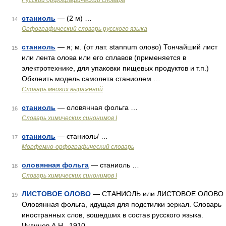
Русский орфографический словарь
станиоль
— (2 м) …
14
Орфографический словарь русского языка
станиоль
— я; м. (от лат. stannum олово) Тончайший лист
15
или лента олова или его сплавов (применяется в
электротехнике, для упаковки пищевых продуктов и т.п.)
Обклеить модель самолета станиолем …
Словарь многих выражений
станиоль
— оловянная фольга …
16
Cловарь химических синонимов I
станиоль
— станиоль/ …
17
Морфемно-орфографический словарь
оловянная фольга
— станиоль …
18
Cловарь химических синонимов I
ЛИСТОВОЕ ОЛОВО
— СТАНИОЛЬ или ЛИСТОВОЕ ОЛОВО
19
Оловянная фольга, идущая для подстилки зеркал. Словарь
иностранных слов, вошедших в состав русского языка.
Чудинов А.Н., 1910 …